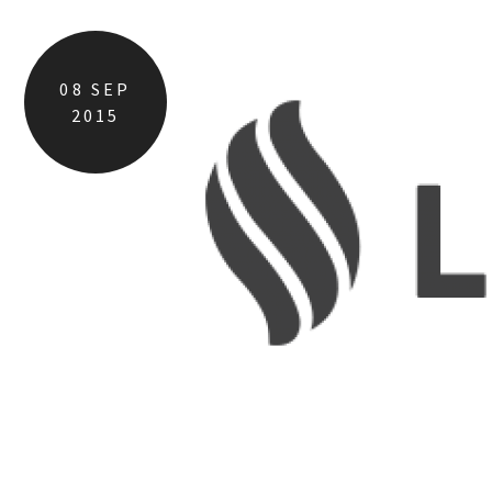
08
SEP
2015