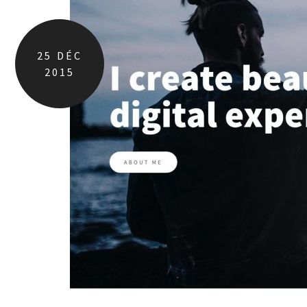
25
DÉC
2015